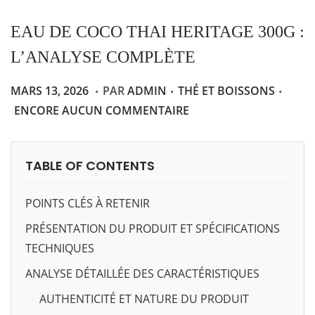
A
U
EAU DE COCO THAI HERITAGE 300G :
T
L’ANALYSE COMPLÈTE
I
O
.
.
.
P
M
P
MARS 13, 2026
PAR
ADMIN
THÉ ET BOISSONS
N
U
A
U
ENCORE AUCUN COMMENTAIRE
B
R
B
L
S
L
TABLE OF CONTENTS
I
1
I
É
3
É
POINTS CLÉS À RETENIR
L
,
D
E
2
A
PRÉSENTATION DU PRODUIT ET SPÉCIFICATIONS
0
N
TECHNIQUES
2
S
ANALYSE DÉTAILLÉE DES CARACTÉRISTIQUES
6
AUTHENTICITÉ ET NATURE DU PRODUIT