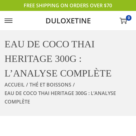
FREE SHIPPING ON ORDERS OVER $70
0
DULOXETINE
P
P
A
A
S
S
EAU DE COCO THAI
S
S
HERITAGE 300G :
E
E
R
R
L’ANALYSE COMPLÈTE
À
A
L
U
ACCUEIL
/
THÉ ET BOISSONS
/
A
C
EAU DE COCO THAI HERITAGE 300G : L’ANALYSE
N
O
COMPLÈTE
A
N
V
T
I
E
G
N