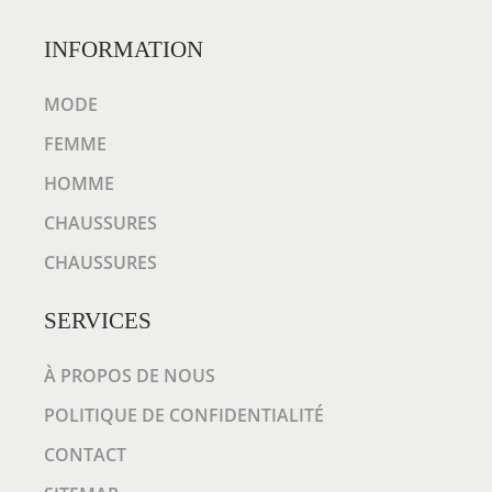
E
M
INFORMATION
M
MODE
E
D
FEMME
A
HOMME
I
CHAUSSURES
M
L
CHAUSSURES
C
SERVICES
H
J
À PROPOS DE NOUS
X
C
POLITIQUE DE CONFIDENTIALITÉ
A
CONTACT
P