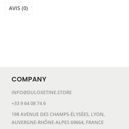
O
AVIS (0)
U
R
R
E
-
T
O
U
T
COMPANY
R
INFO@DULOXETINE.STORE
É
T
+33 9 64 08 74 6
R
198 AVENUE DES CHAMPS-ÉLYSÉES, LYON,
O
AUVERGNE-RHÔNE-ALPES 69664, FRANCE
F