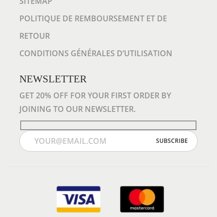
SITEMAP
A
POLITIQUE DE REMBOURSEMENT ET DE
C
I
RETOUR
T
CONDITIONS GÉNÉRALES D’UTILISATION
É
R
NEWSLETTER
É
GET 20% OFF FOR YOUR FIRST ORDER BY
G
JOINING TO OUR NEWSLETTER.
L
A
B
L
E