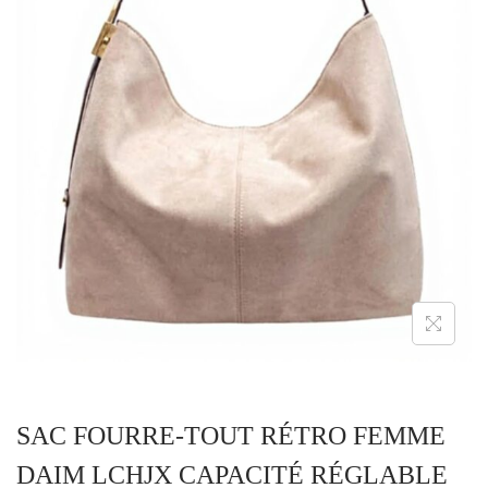
A
U
T
I
O
N
SAC FOURRE-TOUT RÉTRO FEMME
DAIM LCHJX CAPACITÉ RÉGLABLE