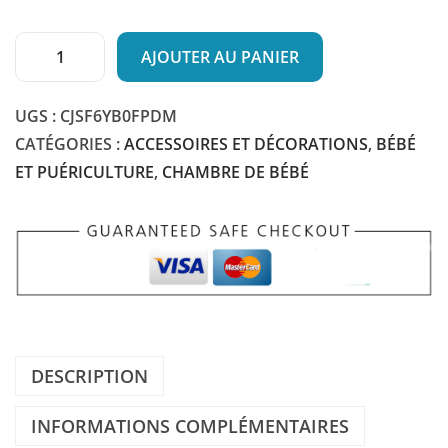
2
.
9
AJOUTER AU PANIER
Q
6
U
À
UGS :
CJSF6YB0FPDM
A
€
CATÉGORIES :
ACCESSOIRES ET DÉCORATIONS
,
BÉBÉ
N
9
ET PUÉRICULTURE
,
CHAMBRE DE BÉBÉ
T
9
I
.
T
6
É
6
D
E
S
DESCRIPTION
A
C
INFORMATIONS COMPLÉMENTAIRES
F