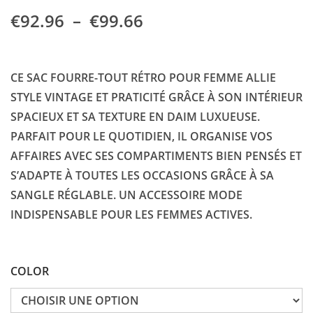
P
€
92.96
–
€
99.66
L
A
G
CE SAC FOURRE-TOUT RÉTRO POUR FEMME ALLIE
E
STYLE VINTAGE ET PRATICITÉ GRÂCE À SON INTÉRIEUR
D
SPACIEUX ET SA TEXTURE EN DAIM LUXUEUSE.
E
PARFAIT POUR LE QUOTIDIEN, IL ORGANISE VOS
P
AFFAIRES AVEC SES COMPARTIMENTS BIEN PENSÉS ET
R
S’ADAPTE À TOUTES LES OCCASIONS GRÂCE À SA
I
SANGLE RÉGLABLE. UN ACCESSOIRE MODE
X
INDISPENSABLE POUR LES FEMMES ACTIVES.
:
€
COLOR
9